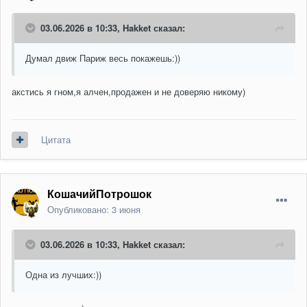
03.06.2026 в 10:33,
Hakket
сказал:
Думал движ Париж весь покажешь:))
акстись я гном,я алчен,продажен и не доверяю никому)
Цитата
КошачийПотрошок
Опубликовано:
3 июня
03.06.2026 в 10:33,
Hakket
сказал:
Одна из лучших:))