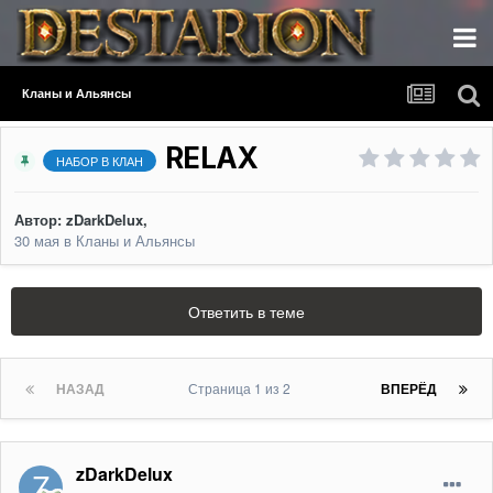
Кланы и Альянсы
RELAX
НАБОР В КЛАН
Автор:
zDarkDelux
,
30 мая
в
Кланы и Альянсы
Ответить в теме
НАЗАД
Страница 1 из 2
ВПЕРЁД
zDarkDelux