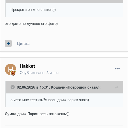
Прекрати он мне снится:))
это даже не лучшее его фото)
Цитата
Hakket
Опубликовано:
3 июня
02.06.2026 в 15:31,
КошачийПотрошок
сказал:
а чего мне тестить?я весь движ париж знаю)
Думал движ Париж весь покажешь:))