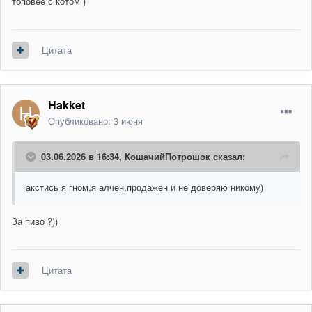
топовее с котом )
Цитата
Hakket
Опубликовано:
3 июня
03.06.2026 в 16:34,
КошачийПотрошок
сказал:
акстись я гном,я алчен,продажен и не доверяю никому)
За пиво ?))
Цитата