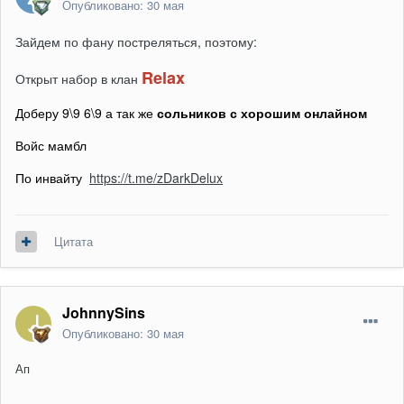
Опубликовано:
30 мая
Зайдем по фану постреляться, поэтому:
Relax
Открыт набор в клан
Доберу 9\9 6\9 а так же
сольников
с хорошим
онлайном
Войс мамбл
По инвайту
https://t.me/zDarkDelux
Цитата
JohnnySins
Опубликовано:
30 мая
Ап