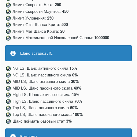
Лимит Скорость Бега:
250
Лимит Скорости Маунтов:
450
Лимит Уклонения:
250
Лимит Физ. Шанса Крита:
500
Лимит Маг Шанса Крита:
20
Лимит Максимальной Накопленной Славы:
1000000
Шанс вставки ЛС
NG LS, Шанс активного скила
15%
NG LS, Шанс пассивного скила
0%
MID LS, Шанс активного скила
30%
MID LS, Шанс пассивного скила
40%
High LS, Шанс активного скила
45%
High LS, Шанс пассивного скила
70%
Top LS, Шанс активного скила
60%
Top LS, Шанс пассивного скила
100%
Шанс поймать базовый стат
3%
Команды