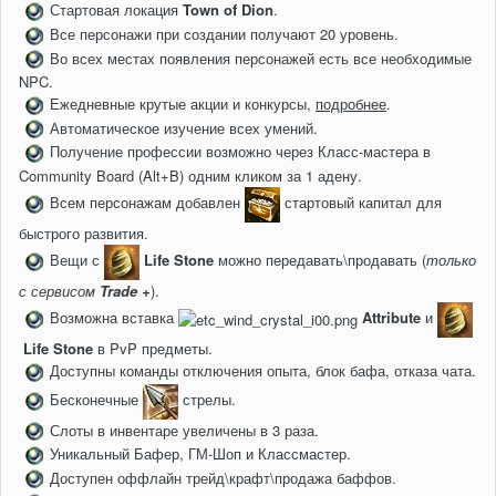
Стартовая локация
Town of Dion
.
Все персонажи при создании получают 20 уровень.
Во всех местах появления персонажей есть все необходимые
NPC.
Ежедневные крутые акции и конкурсы,
подробнее
.
Автоматическое изучение всех умений.
Получение профессии возможно через Класс-мастера в
Community Board (Alt+B) одним кликом за 1 адену.
Всем персонажам добавлен
стартовый капитал для
быстрого развития.
Вещи с
Life Stone
можно передавать\продавать (
только
с сервисом
Trade +
).
Возможна вставка
Attribute
и
Life Stone
в PvP предметы.
Доступны команды отключения опыта, блок бафа, отказа чата.
Бесконечные
стрелы.
Слоты в инвентаре увеличены в 3 раза.
Уникальный Бафер, ГМ-Шоп и Классмастер.
Доступен оффлайн трейд\крафт\продажа баффов.