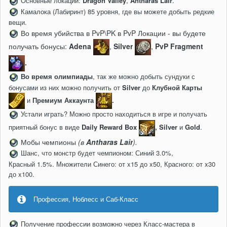
Основные локации:
Dragon Valley
,
Antharas Lair
.
Камалока (Лабиринт) 85 уровня, где вы можете добыть редкие
вещи.
Во время убийства в PvP\PK в PvP Локации - вы будете
получать бонусы:
Adena
,
Silver
,
PvP Fragment
.
Во время олимпиады
, так же можно добыть сундуки с
бонусами из них можно получить от
Silver
до
Клубной Карты
и
Премиум Аккаунта
.
Устали играть? Можно просто находиться в игре и получать
приятный бонус в виде
Daily Reward Box
,
Silver
и
Gold
.
Мобы чемпионы
(в
Antharas Lair
)
.
Шанс, что монстр будет чемпионом: Синий 3.0%,
Красный 1.5%. Множители Синего: от x15 до x50, Красного: от x30
до x100.
Профессия, Ноблесс и Саб-Класс
Получение профессии возможно через Класс-мастера в