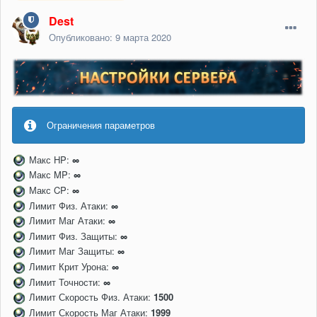
Dest
Опубликовано:
9 марта 2020
Ограничения параметров
Макс HP:
∞
Макс MP:
∞
Макс CP:
∞
Лимит Физ. Атаки:
∞
Лимит Маг Атаки:
∞
Лимит Физ. Защиты:
∞
Лимит Маг Защиты:
∞
Лимит Крит Урона:
∞
Лимит Точности:
∞
Лимит Скорость Физ. Атаки:
1500
Лимит Скорость Маг Атаки:
1999