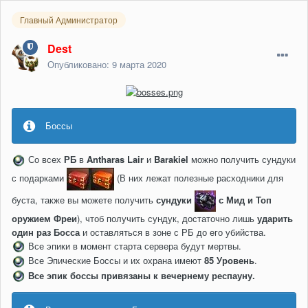
Главный Администратор
Dest
Опубликовано:
9 марта 2020
Боссы
Со всех
РБ
в
Antharas Lair
и
Barakiel
можно получить сундуки
с подарками
(В них лежат полезные расходники для
буста, также вы можете получить
сундуки
с
Мид
и
Топ
оружием Фреи
), чтоб получить сундук, достаточно лишь
ударить
один раз Босса
и оставляться в зоне с РБ до его убийства.
Все эпики в момент старта сервера будут мертвы.
Все Эпические Боссы и их охрана имеют
85 Уровень
.
Все эпик боссы привязаны к вечернему респауну.