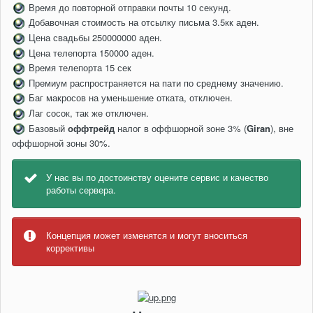
Время до повторной отправки почты 10 секунд.
Добавочная стоимость на отсылку письма 3.5кк аден.
Цена свадьбы 250000000 аден.
Цена телепорта 150000 аден.
Время телепорта 15 сек
Премиум распространяется на пати по среднему значению.
Баг макросов на уменьшение отката, отключен.
Лаг сосок, так же отключен.
Базовый
оффтрейд
налог в оффшорной зоне 3% (
Giran
), вне
оффшорной зоны 30%.
У нас вы по достоинству оцените сервис и качество
работы сервера.
Концепция может изменятся и могут вноситься
коррективы