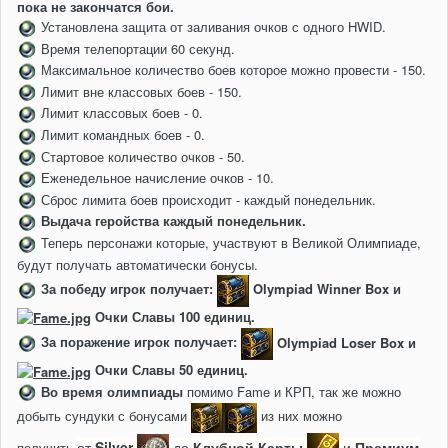
пока не закончатся бои.
Установлена защита от заливания очков с одного HWID.
Время телепортации 60 секунд.
Максимальное количество боев которое можно провести - 150.
Лимит вне классовых боев - 150.
Лимит классовых боев - 0.
Лимит командных боев - 0.
Стартовое количество очков - 50.
Еженедельное начисление очков - 10.
Сброс лимита боев происходит - каждый понедельник.
Выдача геройства каждый понедельник.
Теперь персонажи которые, участвуют в Великой Олимпиаде,
будут получать автоматически бонусы.
За победу игрок получает:
Olympiad Winner Box и
Очки Славы 100 единиц.
За поражение игрок получает:
Olympiad Loser Box и
Очки Славы 50
единиц
.
Во время олимпиады
помимо Fame и КРП, так же можно
добыть сундуки с бонусами
из них можно
от
Silver
до
Клубной Карты
и
Премиум
получить