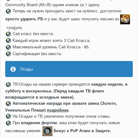
Community Board (Alt+B) одним кликом за 1 адену.
Теперь не нужно проходить квест на нублесс, достаточно
просто ударить РБ
и у вас будет шанс получить письмо из
сундука.
Саб класс без квеста.
Каждый игрок может взять 3 Саб Класса.
Максимальный уровень Саб Класса - 85.
Сертификация без квеста.
Осады
ТВ\Осады на нашем сервере проводятся
каждую неделю, в
субботу и воскресенье. (Перед каждым ТВ флаги
возвращаются в исходные замки).
Автоматическая награда при захвате замка (Золото,
Уникальные Плащи)
подробнее
.
На Осадах и ТВ увеличено получение очков славы.
При
владении фортом
, ваш клан будет получать новые
пассивные умения:
Бонус к PvP Атаке и Защите.