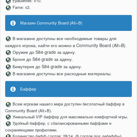
Epaulettes: x10.
Fame: x2.
Магазин Community Board (Alt+B)
В магазине доступны все необходимые товары для
каждого игрока, найти его можно в Community Board (Alt+B).
Оружие до S84-grade за адену.
Броня до S84-grade за адену.
Бижутерия до S84-grade за адену.
В магазине доступны все расходные материалы.
Баффер
Всем игрокам нашего мира доступен бесплатный баффер в
Community Board (Alt+B).
Уникальный VIP баффер для максимально комфортной игры.
Удобный баффер, с сбалансированными баффами и
сохраняющими профилями.
Количество бафф слотов: 28/14. (8 слотов под дебаффы).