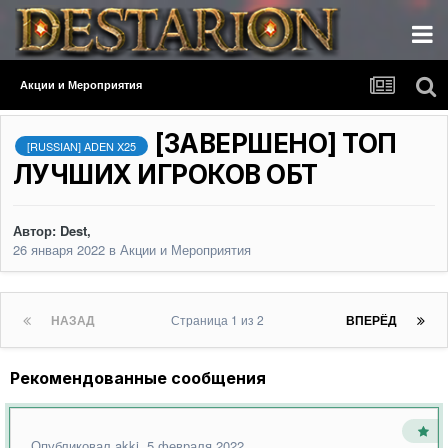
Акции и Мероприятия
[ЗАВЕРШЕНО] ТОП
[RUSSIAN] ADEN X25
ЛУЧШИХ ИГРОКОВ ОБТ
Автор:
Dest
,
26 января 2022
в
Акции и Мероприятия
НАЗАД
Страница 1 из 2
ВПЕРЁД
Рекомендованные сообщения
Опубликовал
akki
,
5 февраля 2022