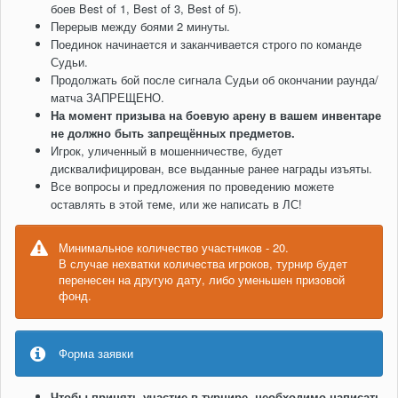
боев Best of 1, Best of 3, Best of 5).
Перерыв между боями 2 минуты.
Поединок начинается и заканчивается строго по команде
Судьи.
Продолжать бой после сигнала Судьи об окончании раунда/
матча ЗАПРЕЩЕНО.
На момент призыва на боевую арену в вашем инвентаре
не должно быть запрещённых предметов.
Игрок, уличенный в мошенничестве, будет
дисквалифицирован, все выданные ранее награды изъяты.
Все вопросы и предложения по проведению можете
оставлять в этой теме, или же написать в ЛС!
Минимальное количество участников - 20.
В случае нехватки количества игроков, турнир будет
перенесен на другую дату, либо уменьшен призовой
фонд.
Форма заявки
Чтобы принять участие в турнире, необходимо написать