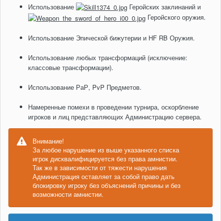
Использование
Геройских заклинаний и
Геройского оружия.
Использование Эпической бижутерии и HF RB Оружия.
Использование любых трансформаций (исключение:
классовые трансформации).
Использование РаР, PvP Предметов.
Намеренные помехи в проведении турнира, оскорбление
игроков и лиц представляющих Администрацию сервера.
Внимание!
За любое нарушение из выше указанного списка
игрок дисквалифицируется без права амнистии.
Так же в зависимости от тяжести нарушения
Администрация оставляет за собой право дать
блокировку игроку без объяснений причины и без
возможности амнистии.