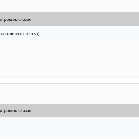
отрошок
сказал:
за заливают пишут)
отрошок
сказал: