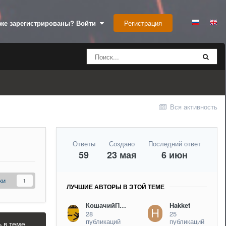
Регистрация
же зарегистрированы? Войти
Вся активность
Ответы
Создано
Последний ответ
59
23 мая
6 июн
ки
1
ЛУЧШИЕ АВТОРЫ В ЭТОЙ ТЕМЕ
КошачийПотрошок
Hakket
28
25
публикаций
публикаций
ь в теме