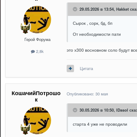
29.05.2026 в 13:54,
Hakket
ска
Сырок , сорк, бд, бп
От необходимости пати
Герой Форума
это х300 восновном соло будут вс
2,8k
Цитата
КошачийПотрошо
Опубликовано:
30 мая
к
30.05.2026 в 10:50,
lDasol
сказ
старта 4 уже не проводили