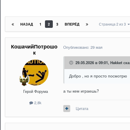
НАЗАД
1
2
3
ВПЕРЁД
Страница 2 из 3
КошачийПотрошо
Опубликовано:
29 мая
к
29.05.2026 в 09:01,
Hakket
ска
Добро , но я просто посмотрю
а ты кем играешь?
Герой Форума
2,8k
Цитата