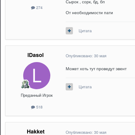
Сырок , сорк, бд, бп
274
От необходимости пати
Цитата
lDasol
Опубликовано:
30 мая
Может хоть тут проведут эвент
Цитата
Преданный Игрок
518
Hakket
Опубликовано:
30 мая