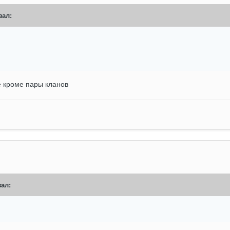
зал:
е кроме пары кланов
ал: