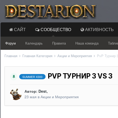
САЙТ
СООБЩЕСТВО
АКТИВНОСТЬ
Форум
Календарь
Правила
Наша команда
Табли
Главная
Главная Категория
Акции и Мероприятия
PvP Турнир 3
PVP ТУРНИР 3 VS 3
SUMMER X300
Автор:
Dest
,
23 мая
в
Акции и Мероприятия